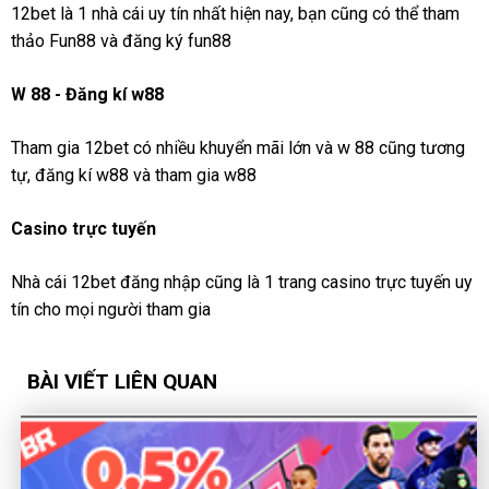
12bet là 1 nhà cái uy tín nhất hiện nay, bạn cũng có thể tham
thảo
Fun88
và
đăng ký fun88
W 88 - Đăng kí w88
Tham gia 12bet có nhiều khuyển mãi lớn và
w 88
cũng tương
tự,
đăng kí w88
và tham gia
w88
Casino trực tuyến
Nhà cái 12bet đăng nhập cũng là 1 trang
casino trực tuyến
uy
tín cho mọi người tham gia
BÀI VIẾT LIÊN QUAN