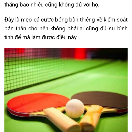
thắng bao nhiêu cũng không đủ với họ.
Đây là mẹo cá cược bóng bàn thiêng về kiểm soát
bản thân cho nên không phải ai cũng đủ sự bình
tính để mà làm được điều này.