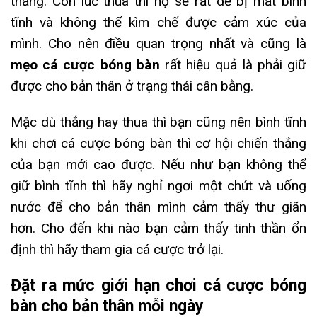
thắng. Còn lúc thua thì họ sẽ rất dễ bị mất bình
tĩnh và không thể kìm chế được cảm xúc của
mình. Cho nên điều quan trọng nhất và cũng là
mẹo cá cược bóng bàn
rất hiệu quả là phải giữ
được cho bản thân ở trạng thái cân bằng.
Mặc dù thắng hay thua thì bạn cũng nên bình tĩnh
khi chơi cá cược bóng bàn thì cơ hội chiến thắng
của bạn mới cao được. Nếu như bạn không thể
giữ bình tĩnh thì hãy nghỉ ngơi một chút và uống
nước để cho bản thân mình cảm thấy thư giãn
hơn. Cho đến khi nào bạn cảm thấy tinh thần ổn
định thì hãy tham gia cá cược trở lại.
Đặt ra mức giới hạn chơi cá cược bóng
bàn cho bản thân mỗi ngày