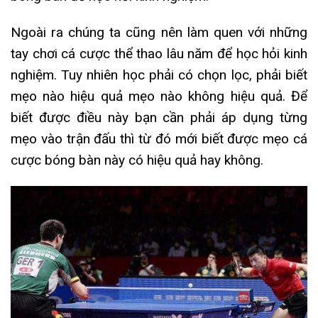
Ngoài ra chúng ta cũng nên làm quen với những
tay chơi cá cược thể thao lâu năm để học hỏi kinh
nghiệm. Tuy nhiên học phải có chọn lọc, phải biết
mẹo nào hiệu quả mẹo nào không hiệu quả. Để
biết được điều này bạn cần phải áp dụng từng
mẹo vào trận đấu thì từ đó mới biết được mẹo cá
cược bóng bàn này có hiệu quả hay không.