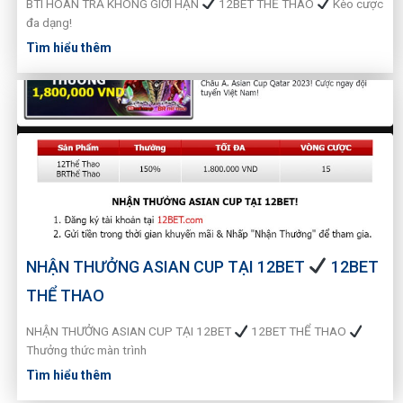
BTI HOÀN TRẢ KHÔNG GIỚI HẠN
12BET THỂ THAO
Kèo cược
đa dạng!
Tìm hiểu thêm
NHẬN THƯỞNG ASIAN CUP TẠI 12BET
12BET
THỂ THAO
NHẬN THƯỞNG ASIAN CUP TẠI 12BET
12BET THỂ THAO
Thưởng thức màn trình
Tìm hiểu thêm