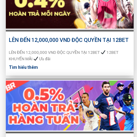
LÊN ĐẾN 12,000,000 VND ĐỘC QUYỀN TẠI 12BET
LÊN ĐẾN 12,000,000 VND ĐỘC QUYỀN TẠI 12BET
12BET
KHUYẾN MÃI
Ưu đãi
Tìm hiểu thêm